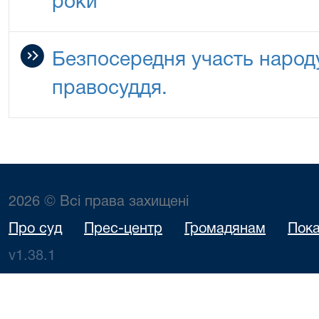
роки
Безпосередня участь народу
правосуддя.
2026 © Всі права захищені
Про суд
Прес-центр
Громадянам
Пока
v1.38.1