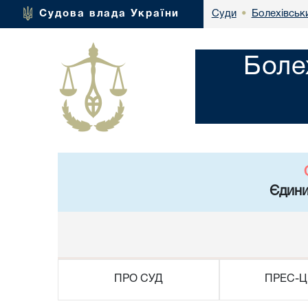
Болехівськи
Судова влада України
Суди
•
Боле
Єдини
ПРО СУД
ПРЕС-Ц