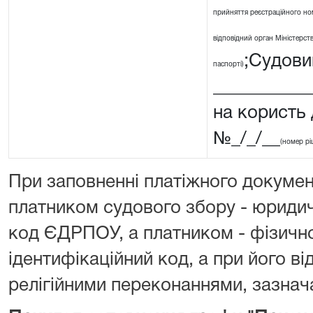
прийняття реєстраційного ном
відповідний орган Міністерства
;Судовий
паспорті)
__________
на користь
№_/_/__
(номер рі
При заповненні платіжного докумен
платником судового збору - юриди
код ЄДРПОУ, а платником - фізичн
ідентифікаційний код, а при його від
релігійними переконаннями, зазнача