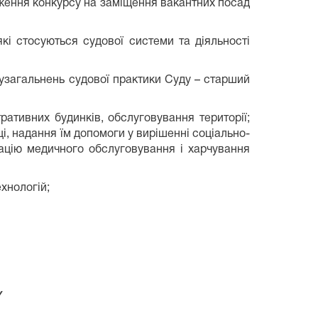
одження конкурсу на заміщення вакантних посад
кі стосуються судової системи та діяльності
а узагальнень судової практики Суду – старший
ративних будинків, обслуговування території;
, надання їм допомоги у вирішенні соціально-
зацію медичного обслуговування і харчування
хнологій;
у