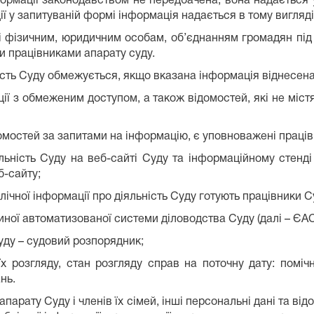
рмації законодавством не передбачена, вона надається у
 у запитуваній формі інформація надається в тому вигляді,
і фізичним, юридичним особам, об’єднанням громадян під
и працівниками апарату суду.
ьність Суду обмежується, якщо вказана інформація віднесен
ії з обмеженим доступом, а також відомостей, які не містя
омостей за запитами на інформацію, є уповноважені праців
льність
Суду
на
веб
-
сайті
Суду
та
інформаційному
стенді
б
-
сайту
;
ічної інформації про діяльність Суду готують працівники С
иної автоматизованої системи діловодства Суду (далі – ЄА
уду
– судови
й
розпорядник;
їх розгляду, стан розгляду справ на поточну дату:
поміч
нь.
парату Суду і членів їх сімей, інші персональні дані та в