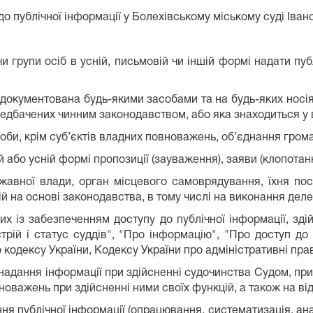
 публічної інформації у Болехівському міському суді Івано-
и групи осіб в усній, письмовій чи іншій формі надати пу
задокументована будь-якими засобами та на будь-яких носі
едбачених чинним законодавством, або яка знаходиться у в
особи, крім суб’єктів владних повноважень, об’єднання гром
 або усній формі пропозиції (зауваження), заяви (клопотанн
жавної влади, орган місцевого самоврядування, їхня по
ій на основі законодавства, в тому числі на виконання де
их із забезпеченням доступу до публічної інформації, зді
стрій і статус суддів", "Про інформацію", "Про доступ д
кодексу України, Кодексу України про адміністративні пра
надання інформації при здійсненні судочинства Судом, при
оважень при здійсненні ними своїх функцій, а також на ві
я публічної інформації (опрацювання, систематизація, ана