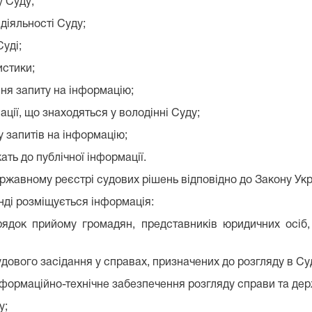
у Суду;
діяльності Суду;
Суді;
истики;
ння запиту на інформацію;
ації, що знаходяться у володінні Суду;
ду запитів на інформацію;
жать до публічної інформації.
ржавному реєстрі судових рішень відповідно до Закону Укр
нді розміщується інформація:
ядок прийому громадян, представників юридичних осіб, 
судового засідання у справах, призначених до розгляду в Суд
 інформаційно-технічне забезпечення розгляду справи та дер
у;