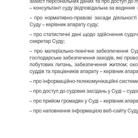
захист персональних даних та про доступ до п
– консультант суду (відповідальна за ведення
– про нормативно-правові засади діяльності
Суду – керівник апарату суду;
– про статистичні дані щодо здійснення судоч
секретар Суду;
– про матеріально-технічне забезпечення Суд
господарське забезпечення заходів, які прово
побутових питань, забезпечення житлом; охо
суддів та працівників апарату – керівник апар
– про інформаційно-телекомунікаційні системи
– про доступ до судових засідань у Суді –
судо
– про прийом громадян у Суді –
керівник апар
– про наповнення інформацією веб-сайту Суду