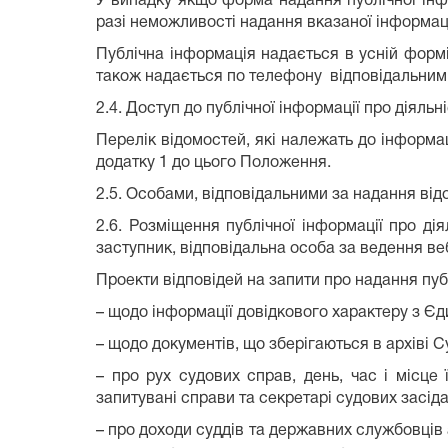
У випадку якщо форма надання публічної інфо
разі неможливості надання вказаної інформації
Публічна інформація надається в усній форм
також надається по телефону
відповідальним
2.4. Доступ до публічної інформації про діял
Перелік відомостей, які належать до інформац
додатку 1 до цього Положення.
2.5. Особами, відповідальними за надання від
2.6.
Розміщення
публічної
інформації
про
дія
заступник
,
відповідальна
особа
за
ведення
ве
Проекти відповідей на запити про надання публ
– щодо інформації довідкового характеру з Єд
– щодо документів, що зберігаються в архіві С
– про рух судових справ, день, час і місце 
запитувані справи та секретарі судових засіда
– про доходи суддів та державних службовців а