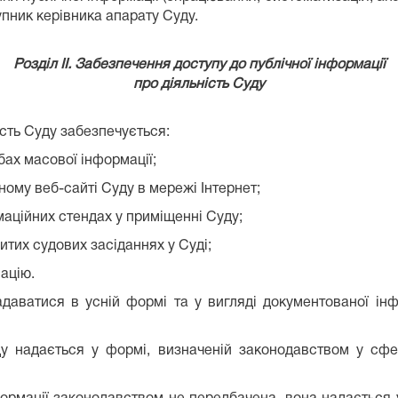
упник керівника апарату
Суду.
Розділ ІІ. Забезпечення доступу до публічної інформації
про діяльність Суду
ість Суду забезпечується:
бах масової інформації;
ному веб-сайті Суду в мережі Інтернет;
маційних стендах у приміщенні Суду;
ритих судових засіданнях у Суді;
ацію.
даватися в усній формі та у вигляді документованої інф
ду надається у формі, визначеній законодавством у сфе