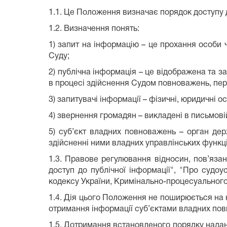
1.1. Це Положення визначає порядок доступу до
1.2. Визначення понять:
1) запит на інформацію – це прохання особи ч
Суду;
2) публічна інформація – це відображена та 
в процесі здійснення Судом повноважень, пер
3) запитувачі інформації – фізичні, юридичні 
4) звернення громадян – викладені в письмовій
5) суб’єкт владних повноважень – орган дер
здійсненні ними владних управлінських функц
1.3. Правове регулювання відносин, пов’язан
доступ до публічної інформації", "Про судоу
кодексу України, Кримінально-процесуального 
1.4. Дія цього Положення не поширюється на 
отримання інформації суб’єктами владних повн
1.5. Дотримання встановленого порядку наданн