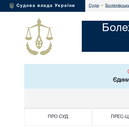
Болехівськи
Судова влада України
Суди
•
Боле
Єдини
ПРО СУД
ПРЕС-Ц