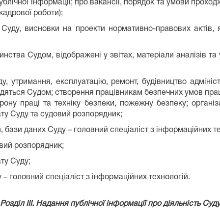
ублічної інформації; про вакансії, порядок та умови прох
кадрової роботи);
 Суду, висновки на проекти нормативно-правових актів, я
инства Судом, відображені у звітах, матеріали аналізів т
у, утримання, експлуатацію, ремонт, будівництво адмініст
дяться Судом; створення працівникам безпечних умов праці
рону праці та техніку безпеки, пожежну безпеку; органі
ату Суду та судовий розпорядник;
, бази даних Суду –
головний спеціаліст з
інформаційних те
ви
й
розпорядник;
ату Суду
;
 –
головний спеціаліст з
інформаційних технологій.
Розділ ІІІ. Надання публічної інформації про діяльність Суд