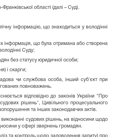
Франківської області (далі – Суд).
блічну інформацію, що знаходиться у володінні
ях інформація, що була отримана або створена
олодінні Суду;
адян без статусу юридичної особи;
я) і скарги;
садова чи службова особа, інший суб'єкт при
легованих повноважень.
йснюється відповідно до законів України "Про
о судових рішень", Цивільного процесуального
вопорушення та інших законодавчих актів.
 виконанні судових рішень, на відносини щодо
дносини у сфері звернень громадян.
ліз та контроль щодо задоволення запиту) про